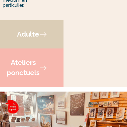
médium en
particulier.
Adulte
Ateliers
ponctuels